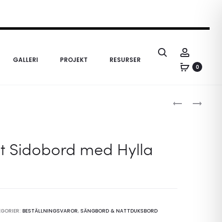
Search
Account
GALLERI
PROJEKT
RESURSER
0
Produ
DIPLOMAT
GRAND
SIDOBORD
SIDOBORD
naviga
I
MED
EK
HYLLA
t Sidobord med Hylla
EGORIER:
BESTÄLLNINGSVAROR
,
SÄNGBORD & NATTDUKSBORD