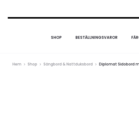
SHOP
BESTÄLLNINGSVAROR
FÄ
Hem
Shop
Sängbord & Nattduksbord
Diplomat Sidobord m