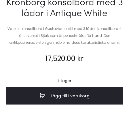
Kronborg konsolbord med 3
lådor i Antique White
Vackert konsollbord i Gustaviansk stil med 3 lådor. Konsollbordet
är tillverkat i Björk som är penselmålat för hand. Den
antikpatinerade yten ger möblerna dess karakteristiska charm.
17,520.00
kr
1 i lager
Lägg till i varukorg