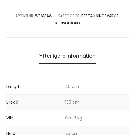
ARTIKELNR:
W8613AW
KATEGORIER:
BESTÄLLNINGSVAROR
,
KONSOLBORD
Ytterligare information
Längd
45 cm
Bredd
135 cm
Vikt
Ca 18 kg
Höjd
75 cm